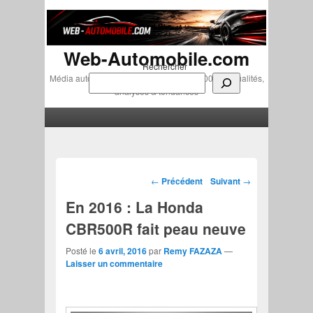
Web-Automobile.com
Rechercher
Média automobile indépendant depuis 2007 • Actualités,
analyses & tendances
Menu principal
Aller au contenu principal
Aller au contenu secondaire
Navigation des articles
←
Précédent
Suivant
→
En 2016 : La Honda
CBR500R fait peau neuve
Posté le
6 avril, 2016
par
Remy FAZAZA
—
Laisser un commentaire