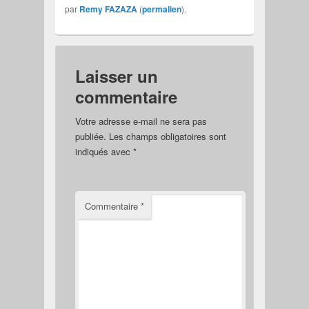
par
Remy FAZAZA
(
permalien
).
Laisser un
commentaire
Votre adresse e-mail ne sera pas
publiée.
Les champs obligatoires sont
indiqués avec
*
Commentaire
*