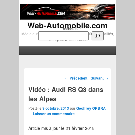
Web-Automobile.com
Rechercher
Média automobile indépendant depuis 2007 • Actualités,
analyses & tendances
Menu principal
Aller au contenu principal
Aller au contenu secondaire
Navigation des articles
←
Précédent
Suivant
→
Vidéo : Audi RS Q3 dans
les Alpes
Posté le
9 octobre, 2013
par
Geoffrey ORBRA
—
Laisser un commentaire
Article mis à jour le 21 février 2018