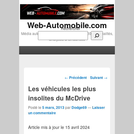
Web-Automobile.com
Rechercher
Média automobile indépendant depuis 2007 • Actualités,
analyses & tendances
Menu principal
Aller au contenu principal
Aller au contenu secondaire
Navigation des articles
←
Précédent
Suivant
→
Les véhicules les plus
insolites du McDrive
Posté le
5 mars, 2013
par
Dodge69
—
Laisser
un commentaire
Article mis à jour le 15 avril 2024