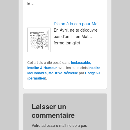
le…
Dicton à la con pour Mai
En Avril, ne te découvre
pas d'un fil, en Mai…
ferme ton gilet
Cet article a été posté dans
Inclassable,
Insolite & Humour
avec les mots-clefs
Insolite
,
McDonald's
,
McDrive
,
véhicule
par
Dodge69
(
permalien
).
Laisser un
commentaire
Votre adresse e-mail ne sera pas