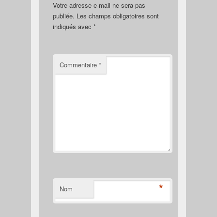
Votre adresse e-mail ne sera pas
publiée.
Les champs obligatoires sont
indiqués avec
*
Commentaire
*
*
Nom