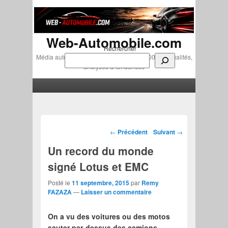
Web-Automobile.com
Rechercher
Média automobile indépendant depuis 2007 • Actualités,
analyses & tendances
Menu principal
Aller au contenu principal
Aller au contenu secondaire
Navigation des articles
←
Précédent
Suivant
→
Un record du monde
signé Lotus et EMC
Posté le
11 septembre, 2015
par
Remy
FAZAZA
—
Laisser un commentaire
On a vu des voitures ou des motos
sauter par-dessus des camions…