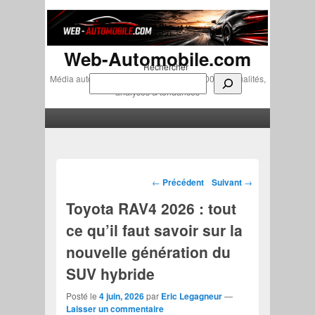
Web-Automobile.com
Rechercher
Média automobile indépendant depuis 2007 • Actualités,
analyses & tendances
Menu principal
Aller au contenu principal
Aller au contenu secondaire
Navigation des articles
←
Précédent
Suivant
→
Toyota RAV4 2026 : tout
ce qu’il faut savoir sur la
nouvelle génération du
SUV hybride
Posté le
4 juin, 2026
par
Eric Legagneur
—
Laisser un commentaire