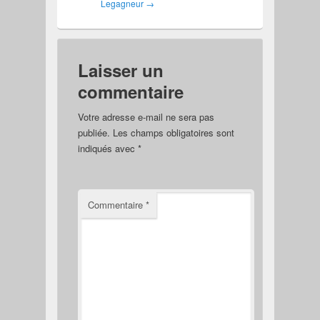
Legagneur
→
Laisser un
commentaire
Votre adresse e-mail ne sera pas
publiée.
Les champs obligatoires sont
indiqués avec
*
Commentaire
*