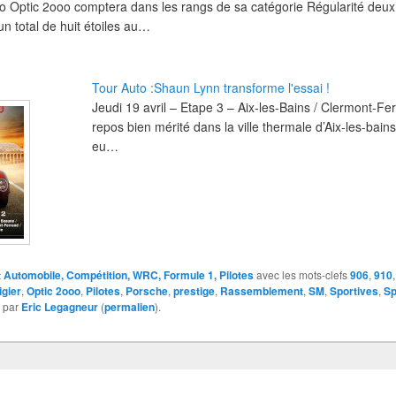
to Optic 2ooo comptera dans les rangs de sa catégorie Régularité de
un total de huit étoiles au…
Tour Auto :Shaun Lynn transforme l'essai !
Jeudi 19 avril – Etape 3 – Aix-les-Bains / Clermont-F
repos bien mérité dans la ville thermale d’Aix-les-bain
eu…
 Automobile, Compétition, WRC, Formule 1, Pilotes
avec les mots-clefs
906
,
910
igier
,
Optic 2ooo
,
Pilotes
,
Porsche
,
prestige
,
Rassemblement
,
SM
,
Sportives
,
Sp
par
Eric Legagneur
(
permalien
).