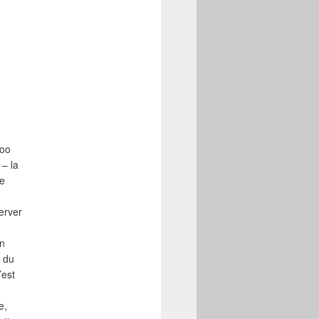
ooo
 – la
de
erver
on
g du
’est
e,