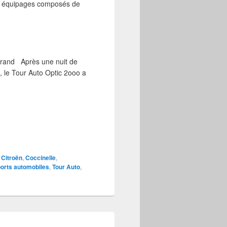
ux équipages composés de
errand Après une nuit de
s, le Tour Auto Optic 2ooo a
,
Citroën
,
Coccinelle
,
orts automobiles
,
Tour Auto
,