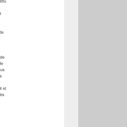
attu
t
de
 de
de
lus
s
4 et
rès