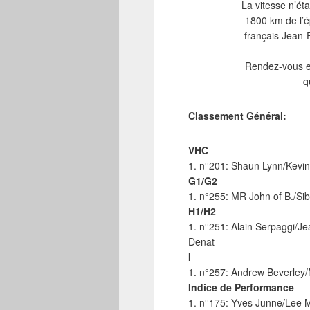
La vitesse n’ét
1800 km de l’é
français Jean-
Rendez-vous en
q
Classement Général:
VHC
1. n°201: Shaun Lynn/Kevi
G1/G2
1. n°255: MR John of B./Sib
H1/H2
1. n°251: Alain Serpaggi/Je
Denat
I
1. n°257: Andrew Beverley/
Indice de Performance
1. n°175: Yves Junne/Lee M