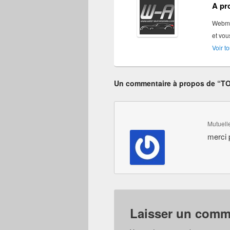
A pr
Webmas
et vou
Voir t
Un commentaire à propos de “
TO
Mutuell
merci 
Laisser un comm