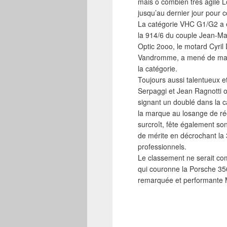
mais ô combien très agile L
jusqu’au dernier jour pour c
La catégorie VHC G1/G2 a é
la 914/6 du couple Jean-Mar
Optic 2ooo, le motard Cyril
Vandromme, a mené de main
la catégorie.
Toujours aussi talentueux et
Serpaggi et Jean Ragnotti o
signant un doublé dans la
la marque au losange de ré
surcroît, fête également son
de mérite en décrochant la
professionnels.
Le classement ne serait com
qui couronne la Porsche 35
remarquée et performante M