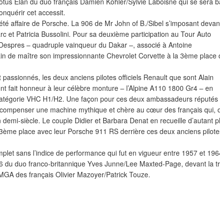
otus Elan du duo français Damien Kohler/Sylvie Laboisne qui se sera b
onquérir cet accessit.
té affaire de Porsche. La 906 de Mr John of B./Sibel s’imposant devan
c et Patricia Bussolini. Pour sa deuxième participation au Tour Auto
 Despres – quadruple vainqueur du Dakar –, associé à Antoine
 de maître son impressionnante Chevrolet Corvette à la 3ème place 
 passionnés, les deux anciens pilotes officiels Renault que sont Alain
nt fait honneur à leur célèbre monture – l’Alpine A110 1800 Gr4 – en
 catégorie VHC H1/H2. Une façon pour ces deux ambassadeurs réputés
compenser une machine mythique et chère au cœur des français qui, 
 demi-siècle. Le couple Didier et Barbara Denat en recueille d’autant p
 3ème place avec leur Porsche 911 RS derrière ces deux anciens pilote
plet sans l’indice de performance qui fut en vigueur entre 1957 et 196
6 du duo franco-britannique Yves Junne/Lee Maxted-Page, devant la t
GA des français Olivier Mazoyer/Patrick Touze.