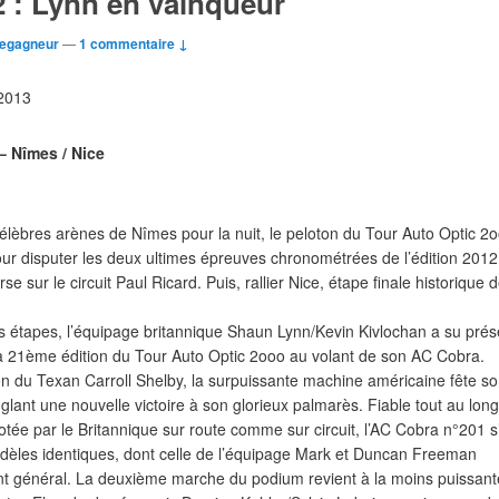
 : Lynn en vainqueur
Legagneur
—
1 commentaire ↓
 2013
– Nîmes / Nice
lèbres arènes de Nîmes pour la nuit, le peloton du Tour Auto Optic 2
pour disputer les deux ultimes épreuves chronométrées de l’édition 2012
rse sur le circuit Paul Ricard. Puis, rallier Nice, étape finale historique 
s étapes, l’équipage britannique Shaun Lynn/Kevin Kivlochan a su prés
a 21ème édition du Tour Auto Optic 2ooo au volant de son AC Cobra.
n du Texan Carroll Shelby, la surpuissante machine américaine fête s
lant une nouvelle victoire à son glorieux palmarès. Fiable tout au lon
otée par le Britannique sur route comme sur circuit, l’AC Cobra n°201 s
dèles identiques, dont celle de l’équipage Mark et Duncan Freeman
 général. La deuxième marche du podium revient à la moins puissant