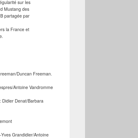
gularité sur les
ord Mustang des
TB partagée par
rs la France et
e.
k Freeman/Duncan Freeman.
l Despres/Antoine Vandromme
: Didier Denat/Barbara
remont
-Yves Grandidier/Antoine