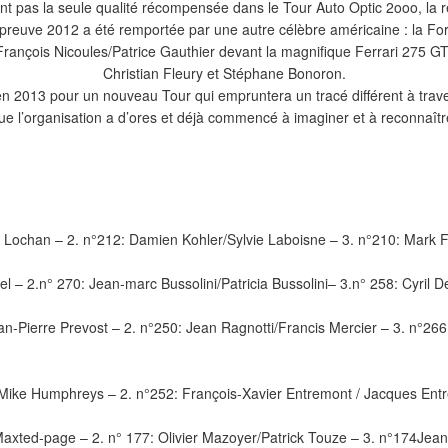
ant pas la seule qualité récompensée dans le Tour Auto Optic 2ooo, la ré
preuve 2012 a été remportée par une autre célèbre américaine : la F
François Nicoules/Patrice Gauthier devant la magnifique Ferrari 275 G
Christian Fleury et Stéphane Bonoron.
 2013 pour un nouveau Tour qui empruntera un tracé différent à trave
ue l’organisation a d’ores et déjà commencé à imaginer et à reconnaîtr
n Lochan – 2. n°212: Damien Kohler/Sylvie Laboisne – 3. n°210: Mar
el – 2.n° 270: Jean-marc Bussolini/Patricia Bussolini– 3.n° 258: Cyri
an-Pierre Prevost – 2. n°250: Jean Ragnotti/Francis Mercier – 3. n°266
Mike Humphreys – 2. n°252: François-Xavier Entremont / Jacques Ent
axted-page – 2. n° 177: Olivier Mazoyer/Patrick Touze – 3. n°174Jean