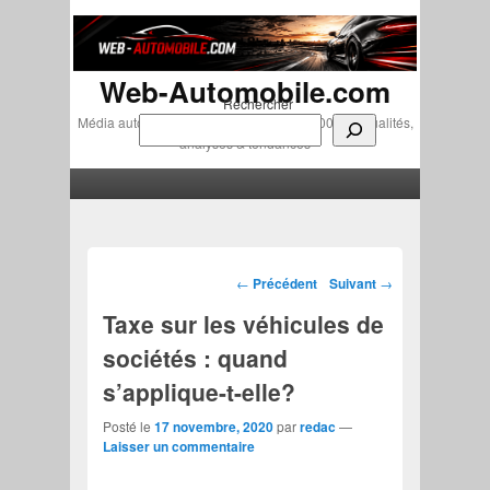
Web-Automobile.com
Rechercher
Média automobile indépendant depuis 2007 • Actualités,
analyses & tendances
Menu principal
Aller au contenu principal
Aller au contenu secondaire
Navigation des articles
←
Précédent
Suivant
→
Taxe sur les véhicules de
sociétés : quand
s’applique-t-elle?
Posté le
17 novembre, 2020
par
redac
—
Laisser un commentaire