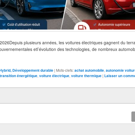
let 2026Depuis plusieurs années, les voitures électriques gagnent du terr
gouvernementales etl’évolution des technologies, de nombreux automobi
, Hybrid, Développement durable
|
Mots-clefs:
achat automobile
,
autonomie voitur
transition énergétique
,
voiture électrique
,
voiture thermique
|
Laisser un comme