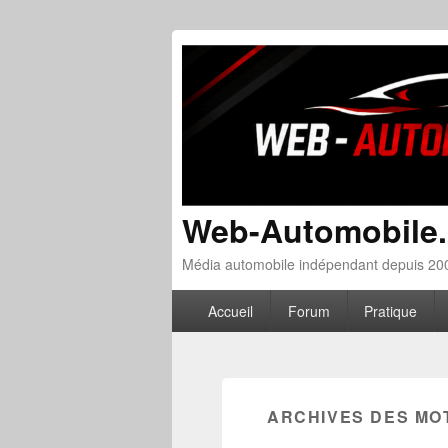
Web-Automobile
Média automobile indépendant depuis 200
Menu principal
Aller au contenu principal
Aller au contenu secondaire
Accueil
Forum
Pratique
ARCHIVES DES MO