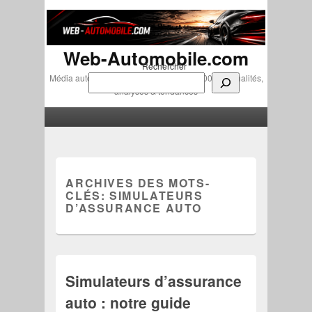
Web-Automobile.com
Rechercher
Média automobile indépendant depuis 2007 • Actualités,
analyses & tendances
Menu principal
Aller au contenu principal
Aller au contenu secondaire
ARCHIVES DES MOTS-
CLÉS:
SIMULATEURS
D’ASSURANCE AUTO
Simulateurs d’assurance
auto : notre guide