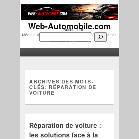
Web-Automobile.com
Rechercher
Média automobile indépendant depuis 2007 • Actualités,
analyses & tendances
Menu principal
Aller au contenu principal
Aller au contenu secondaire
ARCHIVES DES MOTS-
CLÉS:
RÉPARATION DE
VOITURE
Réparation de voiture :
les solutions face à la