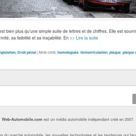
st bien plus qu’une simple suite de lettres et de chiffres. Elle est sou
ité, sa lisibilité et sa traçabilité. En
>> Lire la suite
gislation, Droit pénal
|
Mots-clefs:
homologuée
,
immatriculation
,
plaque
,
plaque 
Web-Automobile.com
est un média automobile indépendant créé en 2007.
s du marché automobile, les nouvelles technologies et les tendances qui faç