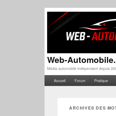
Web-Automobile
Média automobile indépendant depuis 200
Menu principal
Aller au contenu principal
Aller au contenu secondaire
Accueil
Forum
Pratique
ARCHIVES DES MO