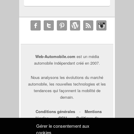
Web-Automobile.com
est un média
automobile indépendant créé en 2007.
Nous analysons les évolutions du marché
automobile, les nouvelles technologies et les
tendances qui façonnent la mobilité de
demain.
Conditions générales
-
Mentions
légales
-
CGU
-
Politique de
cookies
-
Déclaration de
Gérer le consentement aux
confidentialité
cookies