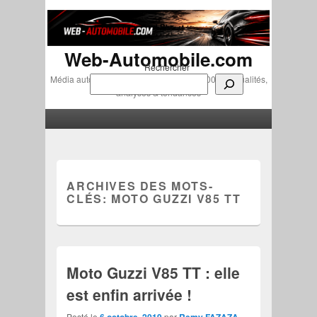
Web-Automobile.com
Rechercher
Média automobile indépendant depuis 2007 • Actualités,
analyses & tendances
Menu principal
Aller au contenu principal
Aller au contenu secondaire
ARCHIVES DES MOTS-
CLÉS:
MOTO GUZZI V85 TT
Moto Guzzi V85 TT : elle
est enfin arrivée !
Posté le
6 octobre, 2019
par
Remy FAZAZA
—