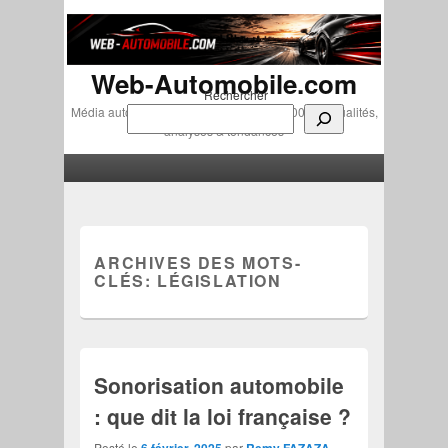
Web-Automobile.com
Rechercher
Média automobile indépendant depuis 2007 • Actualités,
analyses & tendances
Menu principal
Aller au contenu principal
Aller au contenu secondaire
ARCHIVES DES MOTS-
CLÉS:
LÉGISLATION
Sonorisation automobile
: que dit la loi française ?
Posté le
6 février, 2025
par
Remy FAZAZA
—