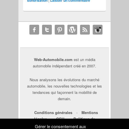
sonorisation
|
Laisser un commentaire
Web-Automobile.com
est un média
automobile indépendant créé en 2007.
Nous analysons les évolutions du marché
automobile, les nouvelles technologies et les
tendances qui façonnent la mobilité de
demain.
Conditions générales
-
Mentions
légales
-
CGU
-
Politique de
cookies
-
Déclaration de
Gérer le consentement aux