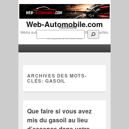
Web-Automobile.com
Rechercher
Média automobile indépendant depuis 2007 • Actualités,
analyses & tendances
Menu principal
Aller au contenu principal
Aller au contenu secondaire
ARCHIVES DES MOTS-
CLÉS:
GASOIL
Que faire si vous avez
mis du gasoil au lieu
d’essence dans votre