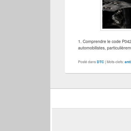
1. Comprendre le code P0420
automobilistes, particulière
Posté dans
DTC
|
Mots-clefs:
anti