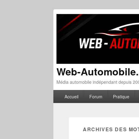
Web-Automobile
Média automobile indépendant depuis 200
Menu principal
Aller au contenu principal
Aller au contenu secondaire
Accueil
Forum
Pratique
ARCHIVES DES MO