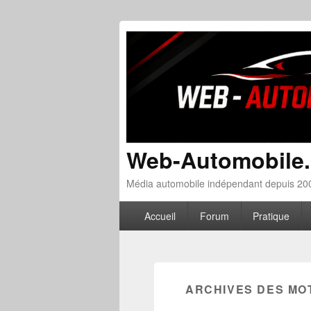
Web-Automobile
Média automobile indépendant depuis 200
Menu principal
Aller au contenu principal
Aller au contenu secondaire
Accueil
Forum
Pratique
ARCHIVES DES MO