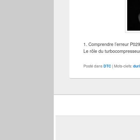
1. Comprendre l’erreur P029
Le rôle du turbocompresseur
Posté dans
DTC
|
Mots-clefs:
dur