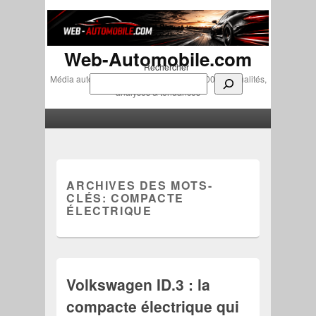
Web-Automobile.com
Rechercher
Média automobile indépendant depuis 2007 • Actualités,
analyses & tendances
Menu principal
Aller au contenu principal
Aller au contenu secondaire
ARCHIVES DES MOTS-
CLÉS:
COMPACTE
ÉLECTRIQUE
Volkswagen ID.3 : la
compacte électrique qui