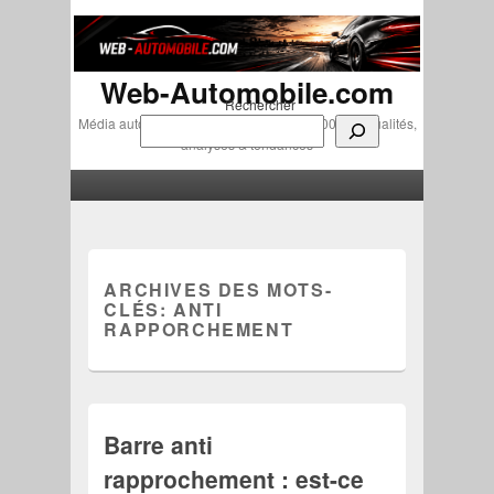
Web-Automobile.com
Rechercher
Média automobile indépendant depuis 2007 • Actualités,
analyses & tendances
Menu principal
Aller au contenu principal
Aller au contenu secondaire
ARCHIVES DES MOTS-
CLÉS:
ANTI
RAPPORCHEMENT
Barre anti
rapprochement : est-ce