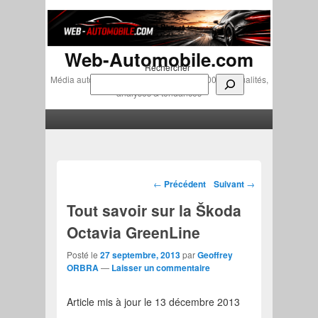
Web-Automobile.com
Rechercher
Média automobile indépendant depuis 2007 • Actualités,
analyses & tendances
Menu principal
Aller au contenu principal
Aller au contenu secondaire
Navigation des articles
←
Précédent
Suivant
→
Tout savoir sur la Škoda
Octavia GreenLine
Posté le
27 septembre, 2013
par
Geoffrey
ORBRA
—
Laisser un commentaire
Article mis à jour le 13 décembre 2013