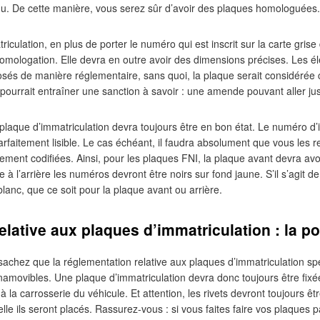
nu. De cette manière, vous serez sûr d’avoir des plaques homologuées.
riculation, en plus de porter le numéro qui est inscrit sur la carte gris
homologation. Elle devra en outre avoir des dimensions précises. Les él
posés de manière réglementaire, sans quoi, la plaque serait considéré
 pourrait entraîner une sanction à savoir : une amende pouvant aller ju
 plaque d’immatriculation devra toujours être en bon état. Le numéro d’i
parfaitement lisible. Le cas échéant, il faudra absolument que vous les 
lement codifiées. Ainsi, pour les plaques FNI, la plaque avant devra av
 à l’arrière les numéros devront être noirs sur fond jaune. S’il s’agit de
blanc, que ce soit pour la plaque avant ou arrière.
lative aux plaques d’immatriculation : la p
sachez que la réglementation relative aux plaques d’immatriculation spéc
namovibles. Une plaque d’immatriculation devra donc toujours être fixée 
e à la carrosserie du véhicule. Et attention, les rivets devront toujours 
lle ils seront placés. Rassurez-vous : si vous faites faire vos plaques p