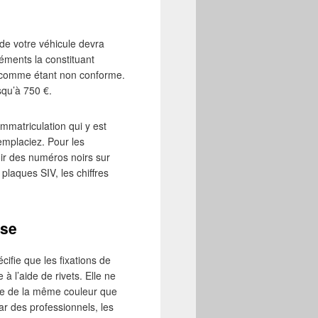
e de votre véhicule devra
éments la constituant
e comme étant non conforme.
squ’à 750 €.
mmatriculation qui y est
remplaciez. Pour les
oir des numéros noirs sur
 plaques SIV, les chiffres
ose
ifie que les fixations de
à l’aide de rivets. Elle ne
être de la même couleur que
ar des professionnels, les