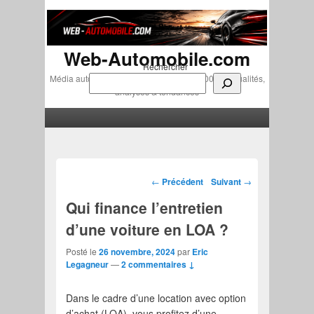
Web-Automobile.com
Rechercher
Média automobile indépendant depuis 2007 • Actualités,
analyses & tendances
Menu principal
Aller au contenu principal
Aller au contenu secondaire
Navigation des articles
←
Précédent
Suivant
→
Qui finance l’entretien
d’une voiture en LOA ?
Posté le
26 novembre, 2024
par
Eric
Legagneur
—
2 commentaires ↓
Dans le cadre d’une location avec option
d’achat (LOA), vous profitez d’une