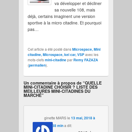
va développer et décliner
sa nouvelle 108, mais
déjà, certains imaginent une version
sportive à la micro citadine. Et pourquoi
pas…
Cet article a été posté dans
Microspace, Mini
citadine, Microspace, kei car, VSP
avec les
mots-clefs
mini-citadine
par
Remy FAZAZA
(
permalien
).
Un commentaire à propos de “
QUELLE
MINI-CITADINE CHOISIR ? LISTE DES
MEILLEURES MINI-CITADINES DU
MARCHÉ
”
ginette MARS
le
13 mai, 2018 à
17 h 38 min
a dit: