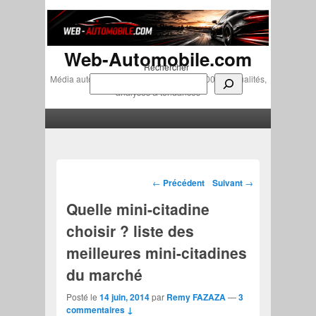
Web-Automobile.com
Rechercher
Média automobile indépendant depuis 2007 • Actualités,
analyses & tendances
Menu principal
Aller au contenu principal
Aller au contenu secondaire
Navigation des articles
←
Précédent
Suivant
→
Quelle mini-citadine
choisir ? liste des
meilleures mini-citadines
du marché
Posté le
14 juin, 2014
par
Remy FAZAZA
—
3
commentaires ↓