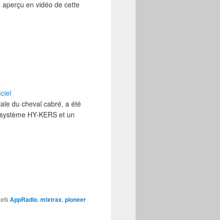
 aperçu en vidéo de cette
ciel
ciale du cheval cabré, a été
e système HY-KERS et un
lefs
AppRadio
,
mixtrax
,
pioneer