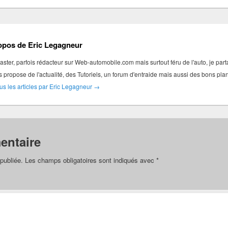
opos de Eric Legagneur
ter, parfois rédacteur sur Web-automobile.com mais surtout féru de l'auto, je par
s propose de l'actualité, des Tutoriels, un forum d'entraide mais aussi des bons pl
ous les articles par Eric Legagneur
→
entaire
publiée.
Les champs obligatoires sont indiqués avec
*