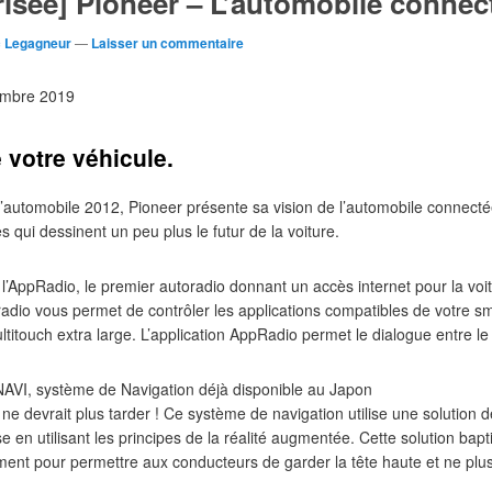
isée] Pioneer – L’automobile connec
c Legagneur
—
Laisser un commentaire
cembre 2019
 votre véhicule.
l’automobile 2012, Pioneer présente sa vision de l’automobile connecté
 qui dessinent un peu plus le futur de la voiture.
 l’AppRadio, le premier autoradio donnant un accès internet pour la vo
radio vous permet de contrôler les applications compatibles de votre 
multitouch extra large. L’application AppRadio permet le dialogue entre l
NAVI, système de Navigation déjà disponible au Japon
e devrait plus tarder ! Ce système de navigation utilise une solution d
se en utilisant les principes de la réalité augmentée. Cette solution ba
nt pour permettre aux conducteurs de garder la tête haute et ne plus 