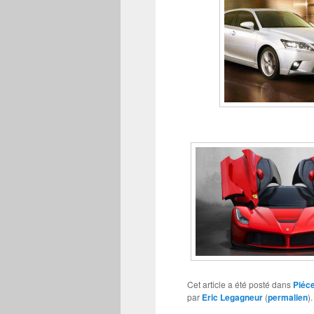
Cet article a été posté dans
Piéc
par
Eric Legagneur
(
permalien
).