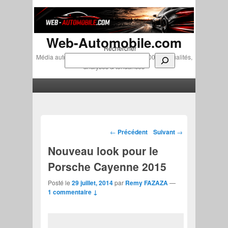
Web-Automobile.com
Rechercher
Média automobile indépendant depuis 2007 • Actualités,
analyses & tendances
Menu principal
Aller au contenu principal
Aller au contenu secondaire
Navigation des articles
←
Précédent
Suivant
→
Nouveau look pour le
Porsche Cayenne 2015
Posté le
29 juillet, 2014
par
Remy FAZAZA
—
1 commentaire ↓