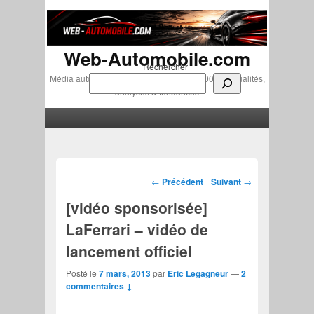
Web-Automobile.com
Rechercher
Média automobile indépendant depuis 2007 • Actualités,
analyses & tendances
Menu principal
Aller au contenu principal
Aller au contenu secondaire
Navigation des articles
←
Précédent
Suivant
→
[vidéo sponsorisée]
LaFerrari – vidéo de
lancement officiel
Posté le
7 mars, 2013
par
Eric Legagneur
—
2
commentaires ↓