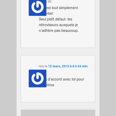
min
a dit:
Elle est tout simplement
superbe!
Seul petit défaut: les
rétroviseurs auxquels je
n’adhère pas beaucoup.
rico
le
12 mars, 2013 à 8 h 54 min
a dit:
j’suis d’accord avec toi pour
les rétros