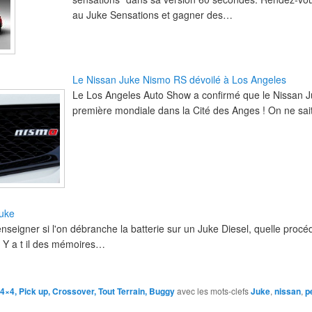
au Juke Sensations et gagner des…
Le Nissan Juke Nismo RS dévoilé à Los Angeles
Le Los Angeles Auto Show a confirmé que le Nissan 
première mondiale dans la Cité des Anges ! On ne sa
Juke
seigner si l'on débranche la batterie sur un Juke Diesel, quelle procéd
e. Y a t il des mémoires…
4×4, Pick up, Crossover, Tout Terrain, Buggy
avec les mots-clefs
Juke
,
nissan
,
p