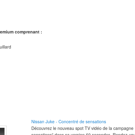
Premium comprenant :
illard
Nissan Juke - Concentré de sensations
Découvrez le nouveau spot TV vidéo de la campagne
sensations" dans sa version 60 secondes. Rendez-vo