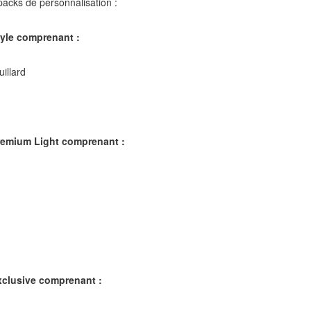
packs de personnalisation :
tyle comprenant :
illard
Premium Light comprenant
:
xclusive comprenant :