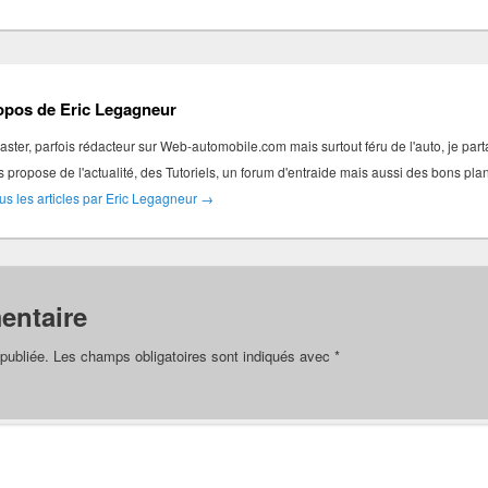
opos de Eric Legagneur
ter, parfois rédacteur sur Web-automobile.com mais surtout féru de l'auto, je par
s propose de l'actualité, des Tutoriels, un forum d'entraide mais aussi des bons pl
ous les articles par Eric Legagneur
→
entaire
publiée.
Les champs obligatoires sont indiqués avec
*