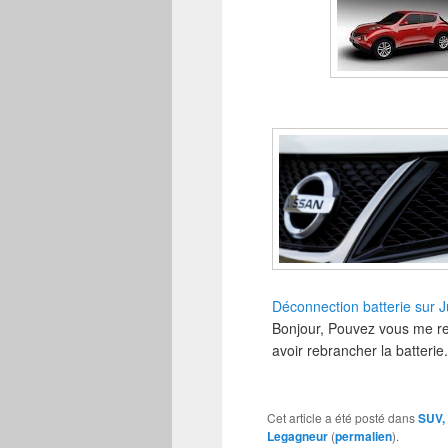
Déconnection batterie sur 
Bonjour, Pouvez vous me ren
avoir rebrancher la batteri
Cet article a été posté dans
SUV, 
Legagneur
(
permalien
).