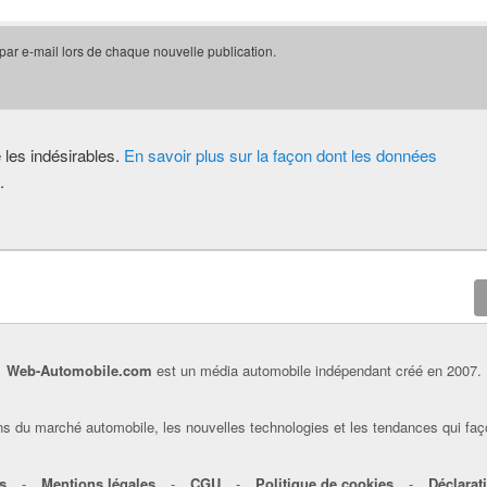
 par e-mail lors de chaque nouvelle publication.
e les indésirables.
En savoir plus sur la façon dont les données
.
Web-Automobile.com
est un média automobile indépendant créé en 2007.
s du marché automobile, les nouvelles technologies et les tendances qui faç
s
-
Mentions légales
-
CGU
-
Politique de cookies
-
Déclarati