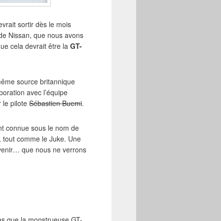
vrait sortir dès le mois
 de Nissan, que nous avons
e cela devrait être la
GT-
a même source britannique
boration avec l’équipe
 le pilote
Sébastien Buemi
.
ent connue sous le nom de
h, tout comme le Juke. Une
 venir… que nous ne verrons
pas que la monstrueuse GT-