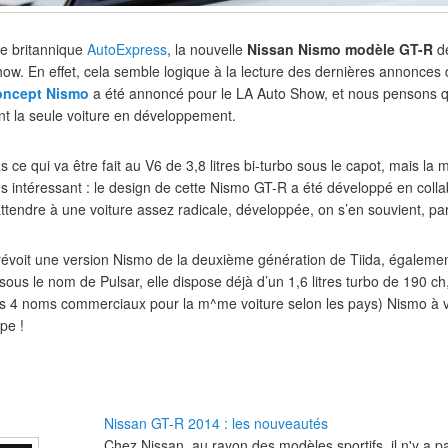
ne britannique
AutoExpress
, la nouvelle
Nissan Nismo modèle GT-R
de
ow. En effet, cela semble logique à la lecture des dernières annonces
oncept Nismo
a été annoncé pour le LA Auto Show, et nous pensons qu
nt la seule voiture en développement.
 ce qui va être fait au V6 de 3,8 litres bi-turbo sous le capot, mais l
s intéressant : le design de cette Nismo GT-R a été développé en colla
’attendre à une voiture assez radicale, développée, on s’en souvient, par
prévoit une version Nismo de la deuxième génération de Tiida, égalem
sous le nom de Pulsar, elle dispose déjà d’un 1,6 litres turbo de 190 c
les 4 noms commerciaux pour la m^me voiture selon les pays) Nismo à
pe !
Nissan GT-R 2014 : les nouveautés
Chez Nissan, au rayon des modèles sportifs, il n'y a 