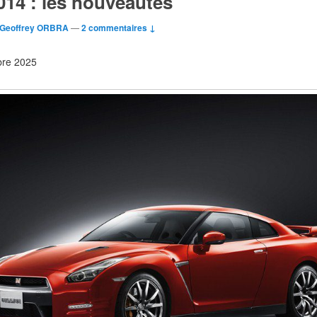
14 : les nouveautés
Geoffrey ORBRA
—
2 commentaires ↓
obre 2025