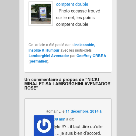
comptent double
Photo cocasse trouvé
sur le net, les points
comptent double
Cet article a été posté dans
Inclassable,
Insolite & Humour
avec les mots-clefs
Lamborghini Aventador
par
Geoffrey ORBRA
(
permalien
).
Un commentaire à propos de “
NICKI
MINAJ ET SA LAMBORGHINI AVENTADOR
ROSE
”
RomainL
le
11 décembre, 2014 à
13 h 08 min
a dit:
du style!!!?.. il faut dire qu’elle
en a … je suis bien d’accord.