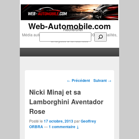
Web-Automobile.com
Rechercher
Média automobile indépendant depuis 2007 • Actualités,
analyses & tendances
Menu principal
Aller au contenu principal
Aller au contenu secondaire
Navigation des articles
←
Précédent
Suivant
→
Nicki Minaj et sa
Lamborghini Aventador
Rose
Posté le
17 octobre, 2013
par
Geoffrey
ORBRA
—
1 commentaire ↓