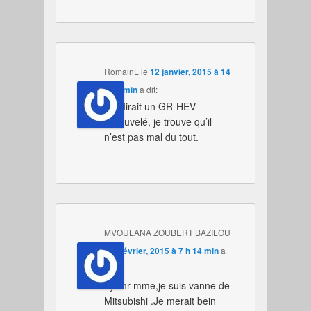
RomainL
le
12 janvier, 2015 à 14
h 38 min
a dit:
On dirait un GR-HEV
renouvelé, je trouve qu’il
n’est pas mal du tout.
MVOULANA ZOUBERT BAZILOU
le
8 février, 2015 à 7 h 14 min
a
dit:
Bjr mr mme,je suis vanne de
Mitsubishi .Je merait bein