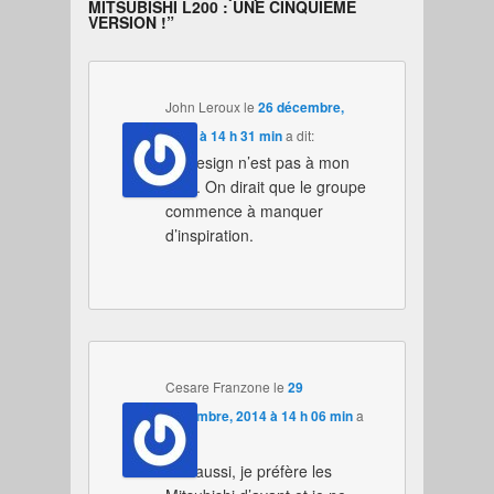
MITSUBISHI L200 : UNE CINQUIÈME
VERSION !
”
John Leroux
le
26 décembre,
2014 à 14 h 31 min
a dit:
Le design n’est pas à mon
goût. On dirait que le groupe
commence à manquer
d’inspiration.
Cesare Franzone
le
29
décembre, 2014 à 14 h 06 min
a
dit:
Moi aussi, je préfère les