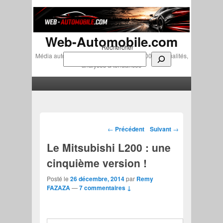
Web-Automobile.com
Rechercher
Média automobile indépendant depuis 2007 • Actualités,
analyses & tendances
Menu principal
Aller au contenu principal
Aller au contenu secondaire
Navigation des articles
←
Précédent
Suivant
→
Le Mitsubishi L200 : une
cinquième version !
Posté le
26 décembre, 2014
par
Remy
FAZAZA
—
7 commentaires ↓