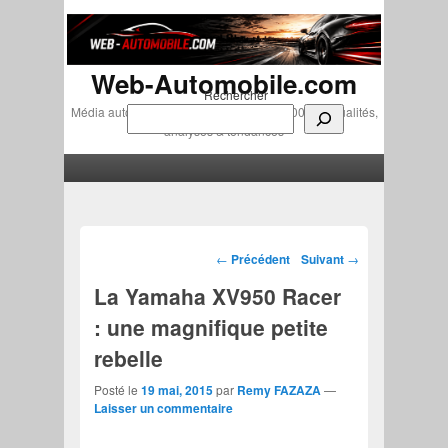
Web-Automobile.com
Rechercher
Média automobile indépendant depuis 2007 • Actualités,
analyses & tendances
Menu principal
Aller au contenu principal
Aller au contenu secondaire
Navigation des articles
←
Précédent
Suivant
→
La Yamaha XV950 Racer
: une magnifique petite
rebelle
Posté le
19 mai, 2015
par
Remy FAZAZA
—
Laisser un commentaire