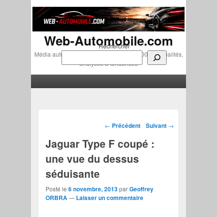
Web-Automobile.com
Rechercher
Média automobile indépendant depuis 2007 • Actualités,
analyses & tendances
Menu principal
Aller au contenu principal
Aller au contenu secondaire
Navigation des articles
←
Précédent
Suivant
→
Jaguar Type F coupé :
une vue du dessus
séduisante
Posté le
6 novembre, 2013
par
Geoffrey
ORBRA
—
Laisser un commentaire