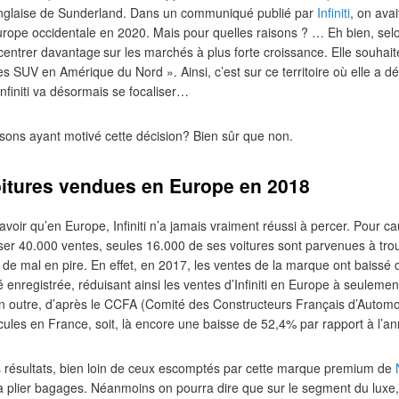
anglaise de Sunderland. Dans un communiqué publié par
Infiniti
, on avai
’Europe occidentale en 2020. Mais pour quelles raisons ? … Eh bien, selon
entrer davantage sur les marchés à plus forte croissance. Elle souhaite
 SUV en Amérique du Nord ». Ainsi, c’est sur ce territoire où elle a dé
Infiniti va désormais se focaliser…
aisons ayant motivé cette décision? Bien sûr que non.
itures vendues en Europe en 2018
savoir qu’en Europe, Infiniti n’a jamais vraiment réussi à percer. Pour c
aliser 40.000 ventes, seules 16.000 de ses voitures sont parvenues à tro
er de mal en pire. En effet, en 2017, les ventes de la marque ont baissé 
 enregistrée, réduisant ainsi les ventes d’Infiniti en Europe à seuleme
n outre, d’après le CCFA (Comité des Constructeurs Français d’Automo
cules en France, soit, là encore une baisse de 52,4% par rapport à l
es résultats, bien loin de ceux escomptés par cette marque premium de
à plier bagages. Néanmoins on pourra dire que sur le segment du luxe, I