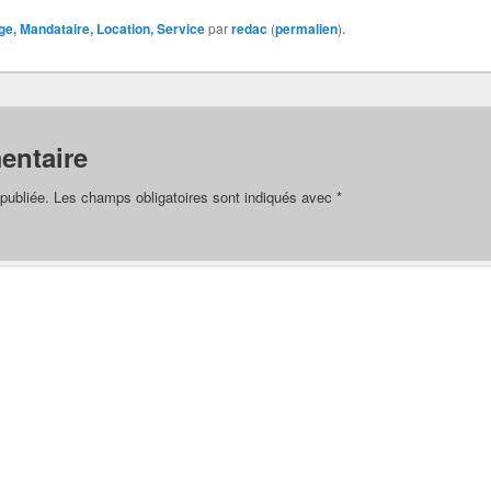
e, Mandataire, Location, Service
par
redac
(
permalien
).
entaire
publiée.
Les champs obligatoires sont indiqués avec
*