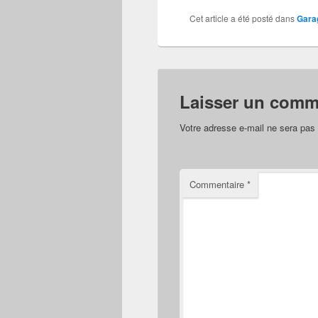
Cet article a été posté dans
Garag
Laisser un comm
Votre adresse e-mail ne sera pas 
Commentaire
*