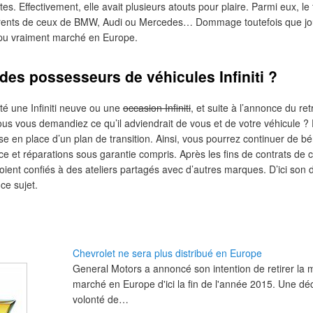
s. Effectivement, elle avait plusieurs atouts pour plaire. Parmi eux, le
érents de ceux de BMW, Audi ou Mercedes… Dommage toutefois que jou
s pu vraiment marché en Europe.
 des possesseurs de véhicules Infiniti ?
 une Infiniti neuve ou une
occasion Infiniti
, et suite à l’annonce du re
s vous demandiez ce qu’il adviendrait de vous et de votre véhicule ?
 mise en place d’un plan de transition. Ainsi, vous pourrez continuer de b
e et réparations sous garantie compris. Après les fins de contrats de c
oient confiés à des ateliers partagés avec d’autres marques. D’ici son dép
ce sujet.
Chevrolet ne sera plus distribué en Europe
General Motors a annoncé son intention de retirer la
marché en Europe d'ici la fin de l'année 2015. Une décis
volonté de…