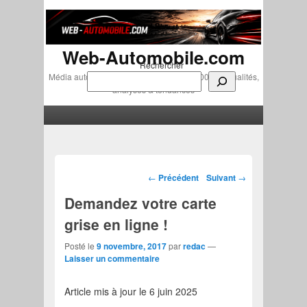
Web-Automobile.com
Rechercher
Média automobile indépendant depuis 2007 • Actualités,
analyses & tendances
Menu principal
Aller au contenu principal
Aller au contenu secondaire
Navigation des articles
←
Précédent
Suivant
→
Demandez votre carte
grise en ligne !
Posté le
9 novembre, 2017
par
redac
—
Laisser un commentaire
Article mis à jour le 6 juin 2025