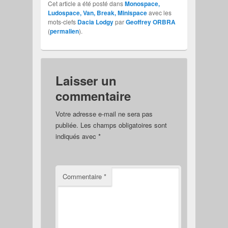
Cet article a été posté dans
Monospace,
Ludospace, Van, Break, Minispace
avec les
mots-clefs
Dacia Lodgy
par
Geoffrey ORBRA
(
permalien
).
Laisser un
commentaire
Votre adresse e-mail ne sera pas
publiée.
Les champs obligatoires sont
indiqués avec
*
Commentaire
*