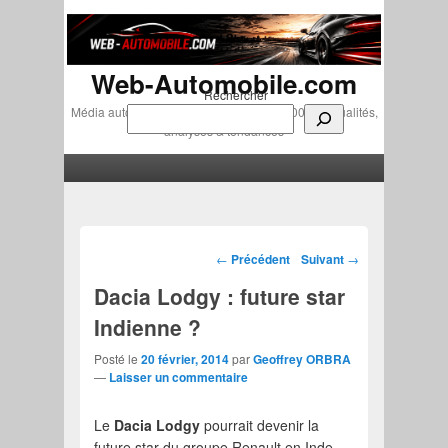
Web-Automobile.com
Rechercher
Média automobile indépendant depuis 2007 • Actualités,
analyses & tendances
Menu principal
Aller au contenu principal
Aller au contenu secondaire
Navigation des articles
←
Précédent
Suivant
→
Dacia Lodgy : future star
Indienne ?
Posté le
20 février, 2014
par
Geoffrey ORBRA
—
Laisser un commentaire
Le
Dacia Lodgy
pourrait devenir la
future star du groupe Renault en Inde.