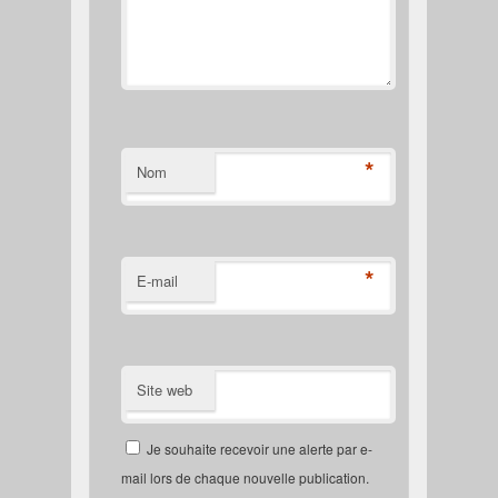
*
Nom
*
E-mail
Site web
Je souhaite recevoir une alerte par e-
mail lors de chaque nouvelle publication.