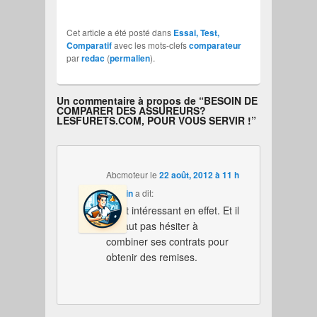
Cet article a été posté dans
Essai, Test,
Comparatif
avec les mots-clefs
comparateur
par
redac
(
permalien
).
Un commentaire à propos de “
BESOIN DE
COMPARER DES ASSUREURS?
LESFURETS.COM, POUR VOUS SERVIR !
”
Abcmoteur
le
22 août, 2012 à 11 h
32 min
a dit:
C’est intéressant en effet. Et il
ne faut pas hésiter à
combiner ses contrats pour
obtenir des remises.