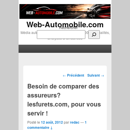
Web-Automobile.com
Rechercher
Média automobile indépendant depuis 2007 • Actualités,
analyses & tendances
Menu principal
Aller au contenu principal
Aller au contenu secondaire
Navigation des articles
←
Précédent
Suivant
→
Besoin de comparer des
assureurs?
lesfurets.com, pour vous
servir !
Posté le
12 août, 2012
par
redac
—
1
commentaire ↓