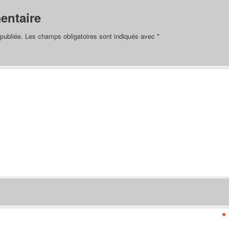
entaire
publiée.
Les champs obligatoires sont indiqués avec
*
*