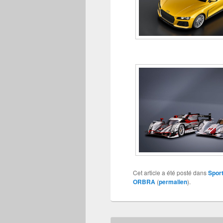
Cet article a été posté dans
Sport
ORBRA
(
permalien
).