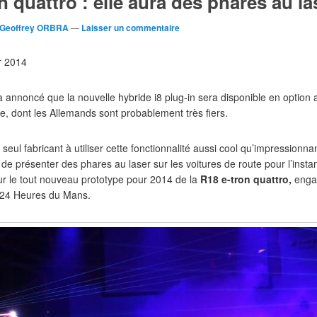
 quattro : elle aura des phares au la
Geoffrey ORBRA
—
Laisser un commentaire
er 2014
 annoncé que la nouvelle hybride i8 plug-in sera disponible en option a
ie, dont les Allemands sont probablement très fiers.
seul fabricant à utiliser cette fonctionnalité aussi cool qu’impressionnan
on de présenter des phares au laser sur les voitures de route pour l’ins
sur ​​le tout nouveau prototype pour 2014 de la
R18 e-tron quattro,
enga
 24 Heures du Mans.