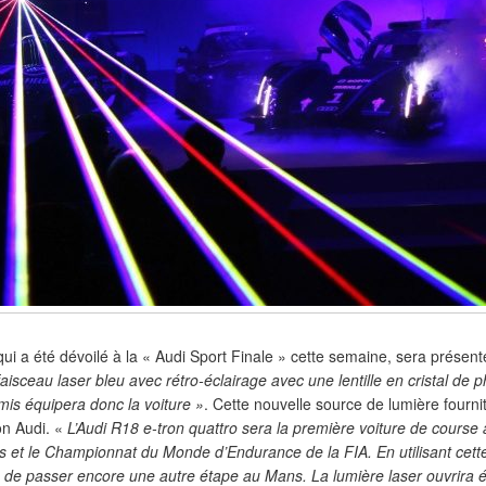
 qui a été dévoilé à la « Audi Sport Finale » cette semaine, sera prés
aisceau laser bleu avec rétro-éclairage avec une lentille en cristal de
mis équipera donc la voiture »
. Cette nouvelle source de lumière fourni
on Audi. «
L’Audi R18 e-tron quattro sera la première voiture de course à 
 et le Championnat du Monde d’Endurance de la FIA. En utilisant cette
in de passer encore une autre étape au Mans. La lumière laser ouvrira