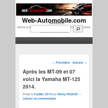
Web-Automobile.com
Rechercher
Média automobile indépendant depuis 2007 • Actualités,
analyses & tendances
Menu principal
Aller au contenu principal
Aller au contenu secondaire
Navigation des articles
←
Précédent
Suivant
→
Après les MT-09 et 07
voici la Yamaha MT-125
2014.
Posté le
9 juillet, 2014
par
Remy FAZAZA
—
Laisser un commentaire