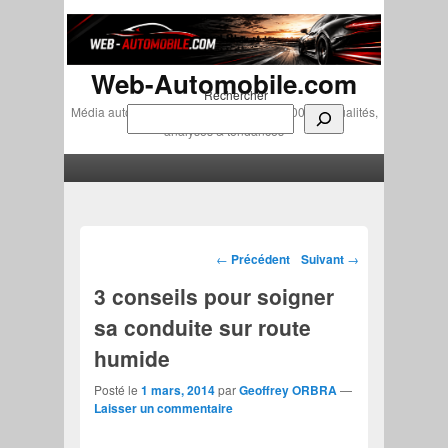
Web-Automobile.com
Rechercher
Média automobile indépendant depuis 2007 • Actualités,
analyses & tendances
Menu principal
Aller au contenu principal
Aller au contenu secondaire
Navigation des articles
←
Précédent
Suivant
→
3 conseils pour soigner
sa conduite sur route
humide
Posté le
1 mars, 2014
par
Geoffrey ORBRA
—
Laisser un commentaire