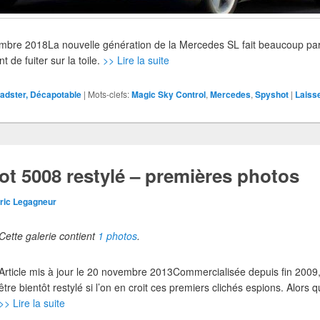
ptembre 2018La nouvelle génération de la Mercedes SL fait beaucoup par
t de fuiter sur la toile.
>> Lire la suite
oadster, Décapotable
|
Mots-clefs:
Magic Sky Control
,
Mercedes
,
Spyshot
|
Laiss
t 5008 restylé – premières photos
ric Legagneur
Cette galerie contient
1 photos
.
Article mis à jour le 20 novembre 2013Commercialisée depuis fin 2009,
être bientôt restylé si l’on en croit ces premiers clichés espions. Alors 
>> Lire la suite