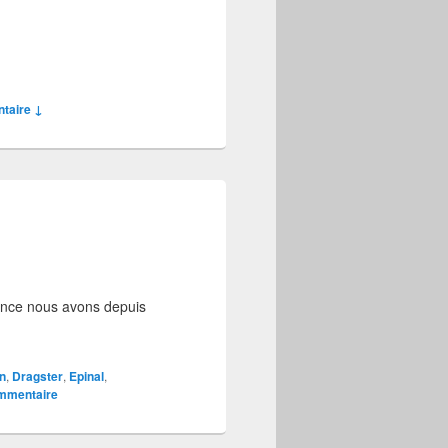
taire ↓
rance nous avons depuis
n
,
Dragster
,
Epinal
,
ommentaire