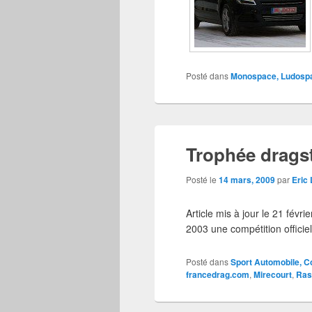
Posté dans
Monospace, Ludospa
Trophée dragst
Posté le
14 mars, 2009
par
Eric
Article mis à jour le 21 fév
2003 une compétition officiel
Posté dans
Sport Automobile, C
francedrag.com
,
Mirecourt
,
Ras