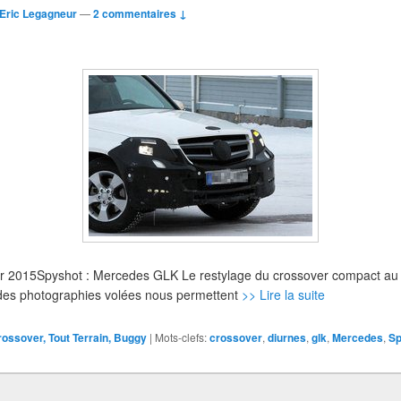
Eric Legagneur
—
2 commentaires ↓
nvier 2015Spyshot : Mercedes GLK Le restylage du crossover compact au
e des photographies volées nous permettent
>> Lire la suite
rossover, Tout Terrain, Buggy
|
Mots-clefs:
crossover
,
diurnes
,
glk
,
Mercedes
,
Sp