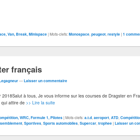
ce, Van, Break, Minispace
|
Mots-clefs:
Monospace
,
peugeot
,
restyle
|
1 commen
er français
 Legagneur
—
Laisser un commentaire
rier 2018Salut à tous, Je vous informe sur les courses de Dragster en F
 qui attire de
>> Lire la suite
ompétition, WRC, Formule 1, Pilotes
|
Mots-clefs:
a.t.d
,
aeroport
,
ATD
,
Compétitio
semblement
,
Sportives
,
Sports automobiles
,
Supercar
,
trophee
|
Laisser un c