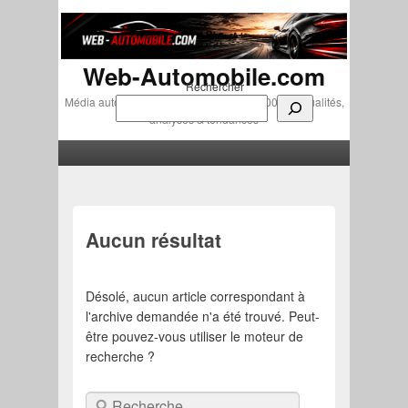
Web-Automobile.com
Rechercher
Média automobile indépendant depuis 2007 • Actualités,
analyses & tendances
Menu principal
Aller au contenu principal
Aller au contenu secondaire
Aucun résultat
Désolé, aucun article correspondant à
l'archive demandée n'a été trouvé. Peut-
être pouvez-vous utiliser le moteur de
recherche ?
Recherche