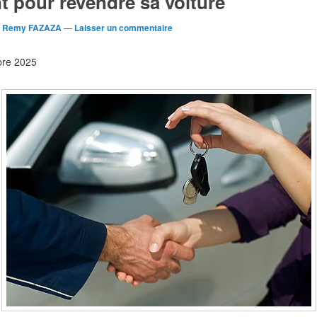
 pour revendre sa voiture
r
Remy FAZAZA
—
Laisser un commentaire
obre 2025