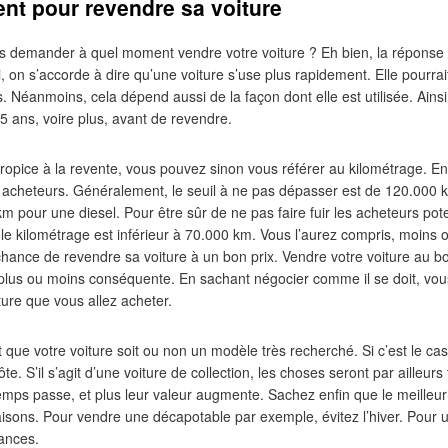
nt pour revendre sa voiture
 demander à quel moment vendre votre voiture ? Eh bien, la réponse e
i, on s’accorde à dire qu’une voiture s’use plus rapidement. Elle pourrai
s. Néanmoins, cela dépend aussi de la façon dont elle est utilisée. Ainsi
5 ans, voire plus, avant de revendre.
opice à la revente, vous pouvez sinon vous référer au kilométrage. En
s acheteurs. Généralement, le seuil à ne pas dépasser est de 120.000 
m pour une diesel. Pour être sûr de ne pas faire fuir les acheteurs pote
 le kilométrage est inférieur à 70.000 km. Vous l’aurez compris, moins 
chance de revendre sa voiture à un bon prix. Vendre votre voiture au
lus ou moins conséquente. En sachant négocier comme il se doit, vous
ture que vous allez acheter.
t que votre voiture soit ou non un modèle très recherché. Si c’est le ca
. S’il s’agit d’une voiture de collection, les choses seront par ailleurs t
temps passe, et plus leur valeur augmente. Sachez enfin que le meille
isons. Pour vendre une décapotable par exemple, évitez l’hiver. Pour un
ances.