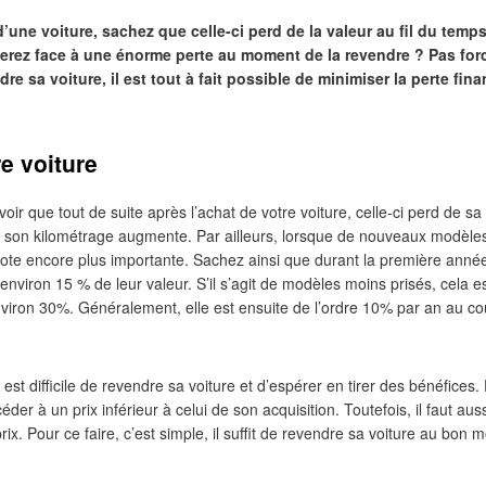
d’une voiture, sachez que celle-ci perd de la valeur au fil du temps
erez face à une énorme perte au moment de la revendre ? Pas for
re sa voiture, il est tout à fait possible de minimiser la perte f
e voiture
avoir que tout de suite après l’achat de votre voiture, celle-ci perd de s
e son kilométrage augmente. Par ailleurs, lorsque de nouveaux modèle
cote encore plus importante. Sachez ainsi que durant la première année
viron 15 % de leur valeur. S’il s’agit de modèles moins prisés, cela est
viron 30%. Généralement, elle est ensuite de l’ordre 10% par an au c
’il est difficile de revendre sa voiture et d’espérer en tirer des bénéfices. 
der à un prix inférieur à celui de son acquisition. Toutefois, il faut auss
rix. Pour ce faire, c’est simple, il suffit de revendre sa voiture au bon