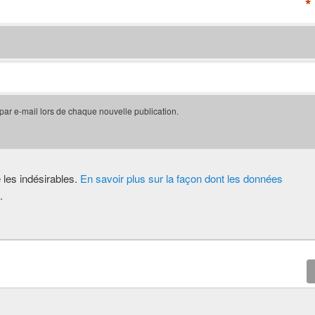
*
 par e-mail lors de chaque nouvelle publication.
e les indésirables.
En savoir plus sur la façon dont les données
.