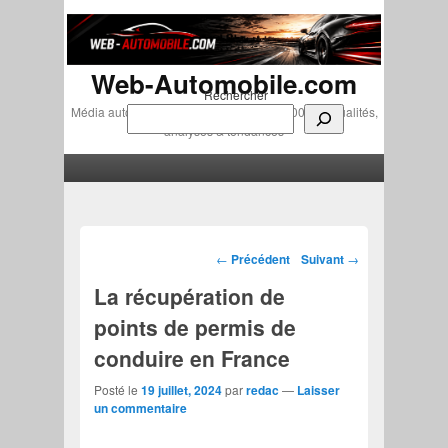
Web-Automobile.com
Rechercher
Média automobile indépendant depuis 2007 • Actualités,
analyses & tendances
Menu principal
Aller au contenu principal
Aller au contenu secondaire
Navigation des articles
←
Précédent
Suivant
→
La récupération de
points de permis de
conduire en France
Posté le
19 juillet, 2024
par
redac
—
Laisser
un commentaire