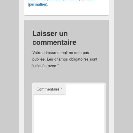
(
permalien
).
Laisser un
commentaire
Votre adresse e-mail ne sera pas
publiée.
Les champs obligatoires sont
indiqués avec
*
Commentaire
*